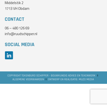
Middelstik 2
1713 VH Obdam
CONTACT
06 – 480 126 69
info@ruudschipper.nl
SOCIAL MEDIA
COPYRIGHT TEKENBURO SCHIPPER - BOUWKUNDIG ADVIES EN TEKENWERK
|
ALGEMENE VOORWAARDEN
|
ONTWERP EN REALISATIE:
MUZO MEDIA